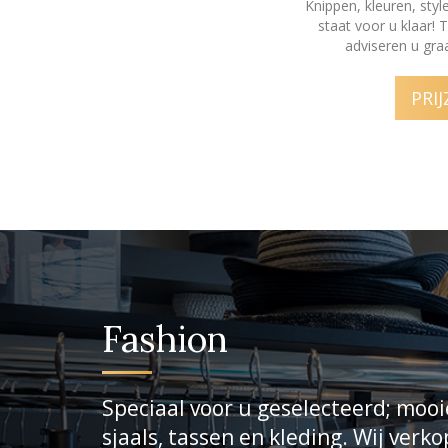
Knippen, kleuren, sty
staat voor u klaar! 
adviseren u graa
PRI
Fashion
Speciaal voor u geselecteerd; mooi
sjaals, tassen en kleding. Wij verk