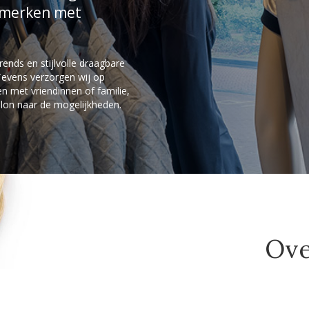
e merken met
ends en stijlvolle draagbare
 Tevens verzorgen wij op
 met vriendinnen of familie,
alon naar de mogelijkheden.
Ove
Wij bieden een breed