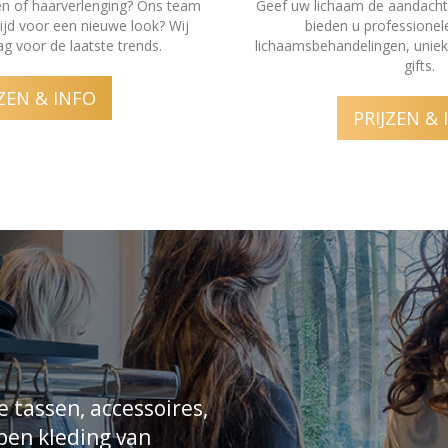
len of haarverlenging? Ons team
Geef uw lichaam de aandacht 
Tijd voor een nieuwe look? Wij
bieden u professionel
g voor de laatste trends.
lichaamsbehandelingen, uniek
gifts.
JZEN & INFO
PRIJZEN & 
e tassen, accessoires,
open kleding van