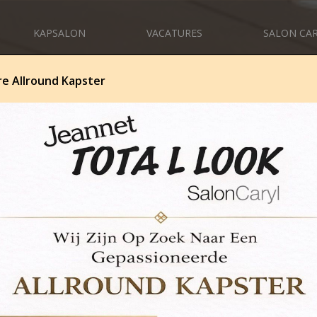
KAPSALON
VACATURES
SALON CA
Schalkhaar
e Allround Kapster
0570-
636736